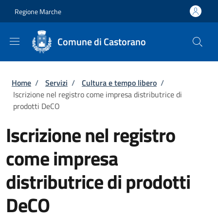
Salta al contenuto principale
Skip to footer content
Regione Marche
Comune di Castorano
Briciole di pane
Home
/
Servizi
/
Cultura e tempo libero
/
Iscrizione nel registro come impresa distributrice di
prodotti DeCO
Iscrizione nel registro
come impresa
distributrice di prodotti
DeCO