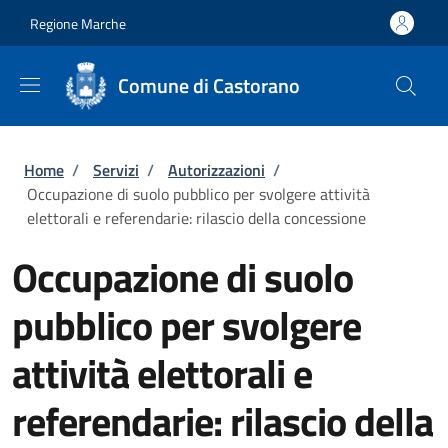
Salta al contenuto principale
Skip to footer content
Regione Marche
Comune di Castorano
Briciole di pane
Home
/
Servizi
/
Autorizzazioni
/
Occupazione di suolo pubblico per svolgere attività
elettorali e referendarie: rilascio della concessione
Occupazione di suolo
pubblico per svolgere
attività elettorali e
referendarie: rilascio della