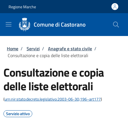
Salta al contenuto principale
Skip to footer content
Regione Marche
Comune di Castorano
Briciole di pane
Home
/
Servizi
/
Anagrafe e stato civile
/
Consultazione e copia delle liste elettorali
Consultazione e copia
delle liste elettorali
(
urn:nir:stato:decreto.legislativo:2003-06-30;196~art177
)
Servizio attivo