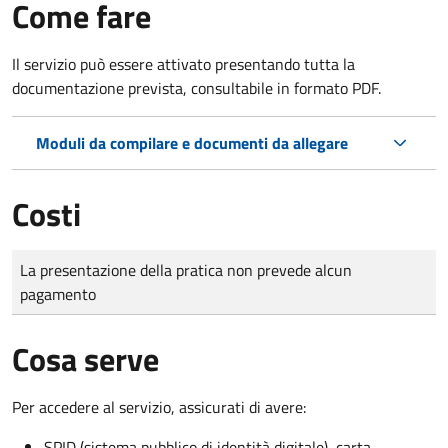
Come fare
Il servizio può essere attivato presentando tutta la
documentazione prevista, consultabile in formato PDF.
Moduli da compilare e documenti da allegare
Costi
Tipo di pagamento
Importo
La presentazione della pratica non prevede alcun
pagamento
Cosa serve
Per accedere al servizio, assicurati di avere:
SPID (sistema pubblico di identità digitale), carta