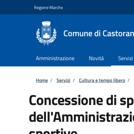
Salta al contenuto principale
Skip to footer content
Regione Marche
Comune di Castora
Amministrazione
Novità
Servizi
Briciole di pane
Home
/
Servizi
/
Cultura e tempo libero
/
Concessione di sp
dell'Amministrazi
sportive