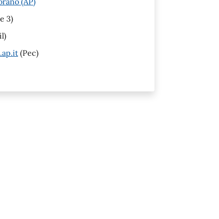
orano (AP)
e 3)
l)
ap.it
(Pec)