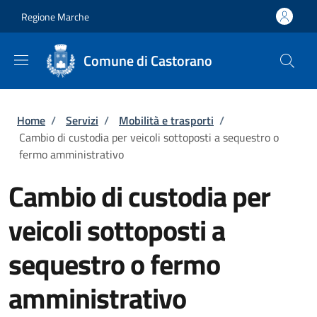
Salta al contenuto principale
Skip to footer content
Regione Marche
Comune di Castorano
Briciole di pane
Home
/
Servizi
/
Mobilità e trasporti
/
Cambio di custodia per veicoli sottoposti a sequestro o
fermo amministrativo
Cambio di custodia per
veicoli sottoposti a
sequestro o fermo
amministrativo