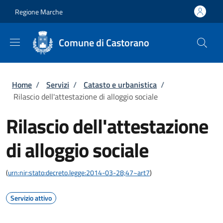
Salta al contenuto principale
Skip to footer content
Regione Marche
Comune di Castorano
Briciole di pane
Home
/
Servizi
/
Catasto e urbanistica
/
Rilascio dell'attestazione di alloggio sociale
Rilascio dell'attestazione
di alloggio sociale
(
urn:nir:stato:decreto.legge:2014-03-28;47~art7
)
Servizio attivo