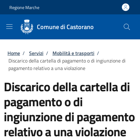
Salta al contenuto principale
Skip to footer content
Regione Marche
Comune di Castorano
Briciole di pane
Home
/
Servizi
/
Mobilità e trasporti
/
Discarico della cartella di pagamento o di ingiunzione di
pagamento relativo a una violazione
Discarico della cartella di
pagamento o di
ingiunzione di pagamento
relativo a una violazione