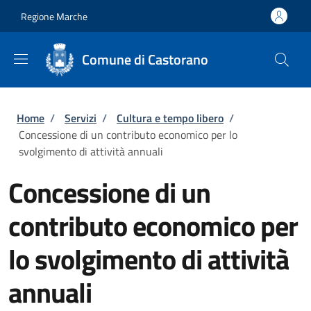
Salta al contenuto principale
Skip to footer content
Regione Marche
Comune di Castorano
Briciole di pane
Home
/
Servizi
/
Cultura e tempo libero
/
Concessione di un contributo economico per lo
svolgimento di attività annuali
Concessione di un
contributo economico per
lo svolgimento di attività
annuali