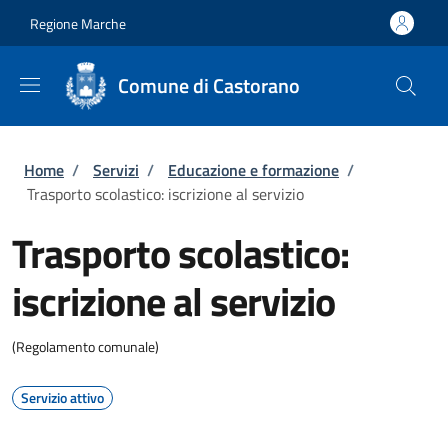
Salta al contenuto principale
Skip to footer content
Regione Marche
Comune di Castorano
Briciole di pane
Home
/
Servizi
/
Educazione e formazione
/
Trasporto scolastico: iscrizione al servizio
Trasporto scolastico:
iscrizione al servizio
(Regolamento comunale)
Servizio attivo