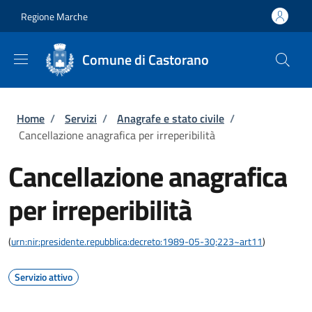
Salta al contenuto principale
Skip to footer content
Regione Marche
Comune di Castorano
Briciole di pane
Home
/
Servizi
/
Anagrafe e stato civile
/
Cancellazione anagrafica per irreperibilità
Cancellazione anagrafica
per irreperibilità
(
urn:nir:presidente.repubblica:decreto:1989-05-30;223~art11
)
Servizio attivo