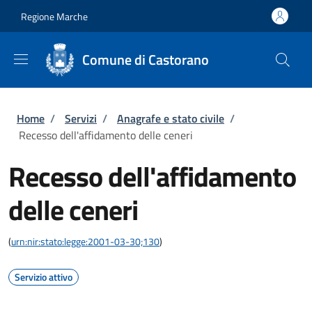
Salta al contenuto principale
Skip to footer content
Regione Marche
Comune di Castorano
Briciole di pane
Home
/
Servizi
/
Anagrafe e stato civile
/
Recesso dell'affidamento delle ceneri
Recesso dell'affidamento
delle ceneri
(
urn:nir:stato:legge:2001-03-30;130
)
Servizio attivo