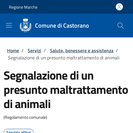
Salta al contenuto principale
Skip to footer content
Regione Marche
Comune di Castorano
Briciole di pane
Home
/
Servizi
/
Salute, benessere e assistenza
/
Segnalazione di un presunto maltrattamento di animali
Segnalazione di un
presunto maltrattamento
di animali
(Regolamento comunale)
Servizio attivo