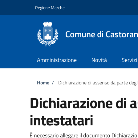
Salta al contenuto principale
Skip to footer content
Regione Marche
Comune di Castora
Amministrazione
Novità
Servizi
Briciole di pane
Home
/
Dichiarazione di assenso da parte degli
Dichiarazione di a
intestatari
È necessario allegare il documento Dichiarazione