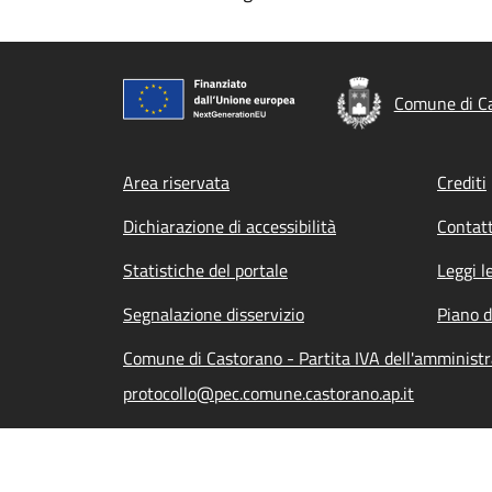
Comune di C
Footer menu
Area riservata
Crediti
Dichiarazione di accessibilità
Contatt
Statistiche del portale
Leggi l
Segnalazione disservizio
Piano d
Comune di Castorano - Partita IVA dell'amminis
protocollo@pec.comune.castorano.ap.it