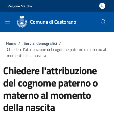
Salta al contenuto principale
Skip to footer content
Regione Marche
Comune di Castorano
Briciole di pane
Home
/
Servizi demografici
/
Chiedere l'attribuzione del cognome paterno o materno al
momento della nascita
Chiedere l'attribuzione
del cognome paterno o
materno al momento
della nascita