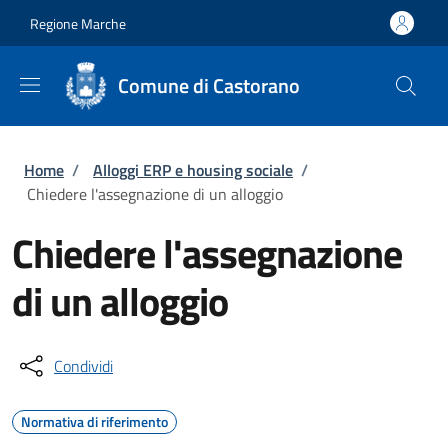
Salta al contenuto principale
Skip to footer content
Regione Marche
Comune di Castorano
Briciole di pane
Home
/
Alloggi ERP e housing sociale
/
Chiedere l'assegnazione di un alloggio
Chiedere l'assegnazione
di un alloggio
Condividi
Normativa di riferimento